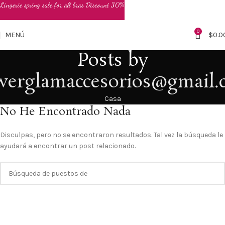
Lingerie spring sale for all bras Discount 30%
0
MENÚ
$
0.0
Posts by
werglamaccesorios@gmail.
Casa
No He Encontrado Nada
Disculpas, pero no se encontraron resultados. Tal vez la búsqueda le
ayudará a encontrar un post relacionado.